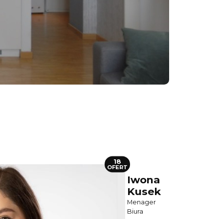
18
OFERT
Iwona
Kusek
Menager
Biura