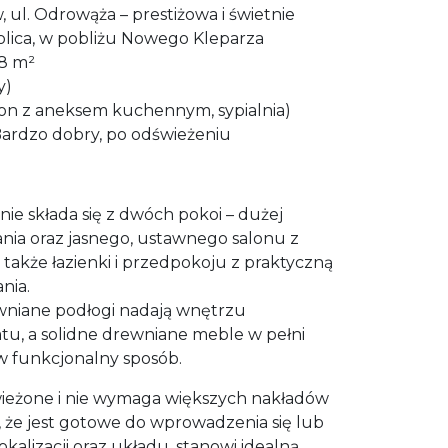
 ul. Odrowąża – prestiżowa i świetnie
ica, w pobliżu Nowego Kleparza
8 m²
y)
lon z aneksem kuchennym, sypialnia)
ardzo dobry, po odświeżeniu
ie składa się z dwóch pokoi – dużej
ania oraz jasnego, ustawnego salonu z
akże łazienki i przedpokoju z praktyczną
nia.
ewniane podłogi nadają wnętrzu
tu, a solidne drewniane meble w pełni
w funkcjonalny sposób.
wieżone i nie wymaga większych nakładów
, że jest gotowe do wprowadzenia się lub
okalizacji oraz układu, stanowi idealną