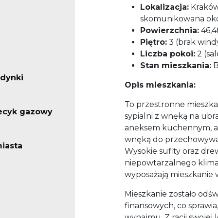
Lokalizacja:
Kraków,
skomunikowana okol
Powierzchnia:
46,4
Piętro:
3 (brak wind
Liczba pokoi:
2 (sa
Stan mieszkania:
B
udynki
Opis mieszkania:
To przestronne mieszkan
iecyk gazowy
sypialni z wnęką na ubr
aneksem kuchennym, a t
wnęką do przechowywa
iasta
Wysokie sufity oraz dr
niepowtarzalnego klima
wyposażają mieszkanie 
Mieszkanie zostało odś
finansowych, co sprawia
wynajmu. Z racji swojej l