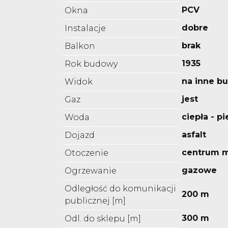
PCV
Okna
dobre
Instalacje
brak
Balkon
1935
Rok budowy
na inne b
Widok
jest
Gaz
ciepła - p
Woda
asfalt
Dojazd
centrum m
Otoczenie
gazowe
Ogrzewanie
Odległość do komunikacji
200 m
publicznej [m]
300 m
Odl. do sklepu [m]