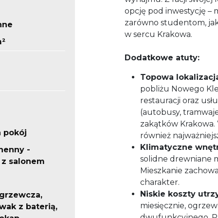
opcję pod inwestycję 
zarówno studentom, jak
nne
w sercu Krakowa.
m²
Dodatkowe atuty:
Topowa lokalizacj
pobliżu Nowego Kle
restauracji oraz us
(autobusy, tramwaje
a
zakątków Krakowa. 
a pokój
również najważniejs
Klimatyczne wnętr
henny -
solidne drewniane 
 z salonem
Mieszkanie zachowa
charakter.
Niskie koszty utrz
a grzewcza,
miesięcznie, ogrze
ak z baterią,
dwufunkcyjnego. Pr