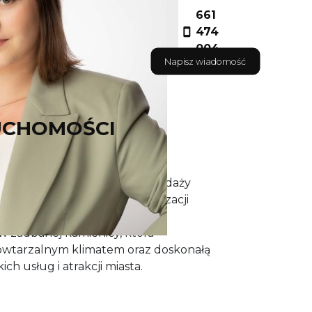
661
474
004
Napisz wiadomość
UCHOMOŚCI
ntujemy Państwu ofertę sprzedaży
w jednej z najlepszych lokalizacji
owąża w dzielnicy Krowodrza.
 w zadbanej kamienicy, która
powtarzalnym klimatem oraz doskonałą
ch usług i atrakcji miasta.