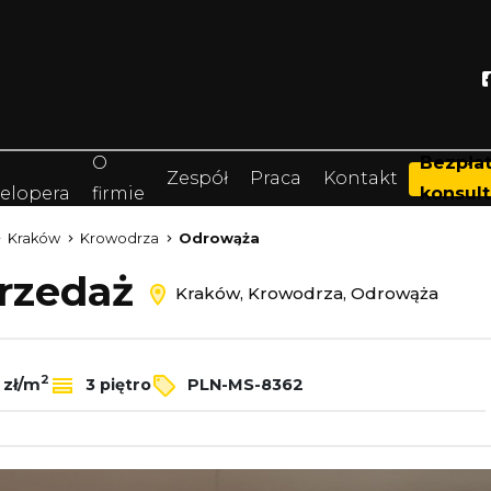
O
Bezpła
Zespół
Praca
Kontakt
elopera
firmie
konsult
Kraków
Krowodrza
Odrowąża
przedaż
Kraków, Krowodrza, Odrowąża
2
 zł/m
3 piętro
PLN-MS-8362