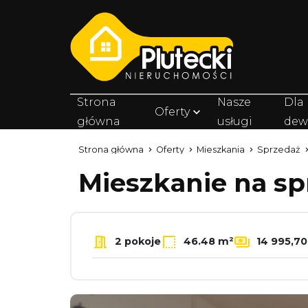
Strona
Nasze
Dla
Oferty
główna
usługi
dew
Strona główna
Oferty
Mieszkania
Sprzedaż
Mieszkanie na s
2 pokoje
46.48 m²
14 995,70