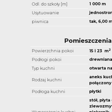
1 000 m
Odl. do szkoły [m]
jednostro
Usytuowanie
tak, 6,00 
piwnica
Pomieszczenia
2
Powierzchnia pokoi
15 i 23 m
drewnian
Podłogi pokoi
otwarta n
Typ kuchni
aneks kuc
Rodzaj kuchni
połączony
płytki
Podłoga kuchni
stół, płyt
zlewozmyw