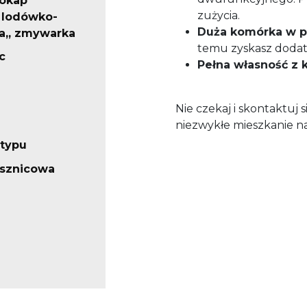
 okap
zużycia.
 lodówko-
Duża komórka w 
a,, zmywarka
temu zyskasz dodat
c
Pełna własność z 
Nie czekaj i skontaktuj s
niezwykłe mieszkanie na
 typu
ysznicowa