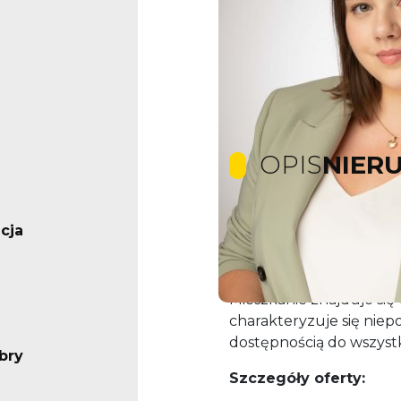
OPIS
NIER
cja
Z przyjemnością preze
wyjątkowego mieszkania 
Krakowa – przy ul. Odr
Mieszkanie znajduje się
charakteryzuje się nie
dostępnością do wszystki
bry
Szczegóły oferty: