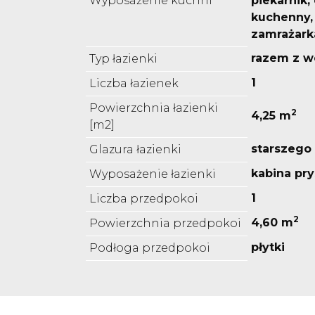
Wyposażenie kuchni
piekarnik,
kuchenny,
zamrażark
razem z w
Typ łazienki
1
Liczba łazienek
Powierzchnia łazienki
2
4,25 m
[m2]
starszego
Glazura łazienki
kabina pr
Wyposażenie łazienki
1
Liczba przedpokoi
2
4,60 m
Powierzchnia przedpokoi
płytki
Podłoga przedpokoi