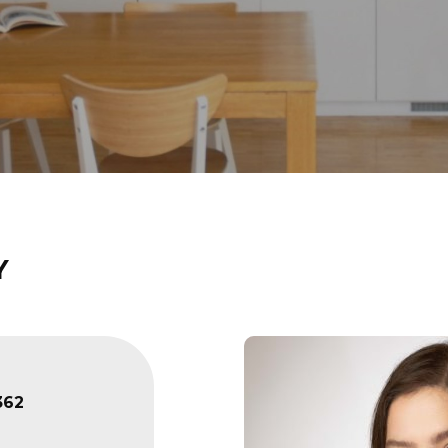
Y
362