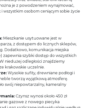
– można je z powodzeniem wynajmować,
 i wszystkim osobom ceniącym sobie życie
a:
Mieszkanie usytuowane jest w
parza, z dostępem do licznych sklepów,
ług. Dodatkowo, komunikacja miejska
) zapewnia szybki dostęp do wszystkich
W niedużej odległości znajdziemy
ze krakowskie uczelnie.
ze:
Wysokie sufity, drewniane podłogi i
meble tworzą wyjątkową atmosferę.
ło swój niepowtarzalny, kameralny
ymania:
Czynsz wynosi około 450 zł
wanie gazowe z nowego piecyka
ąd i gaz rozliczane indywidualnie według