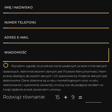
IMIĘ I NAZWISKO
NUMER TELEFONU
ADRES E-MAIL
WIADOMOŚĆ
Wyrażam zgodę na przetwarzanie podanych przeze mnie danych
osobowych. Administratorem danych jest Plutecki Nieruchomości. Mam
prawo dostępu do swoich danych i ich poprawiania. Podanie danych jest
dobrowolne. Dane zbierane są w celu marketingowym oraz w celu
realizowania i wykonania zawartej umowy lub do podjęcia działań na
twoje żądanie przed zawarciem umowy.
15
9
Rozwiąż równanie: