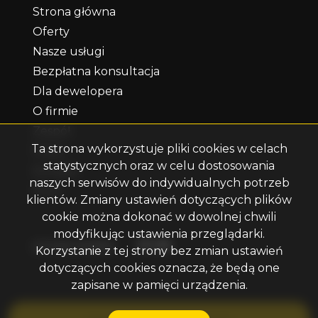
Strona główna
Oferty
Nasze usługi
Bezpłatna konsultacja
Dla dewelopera
O firmie
Zespół
Ta strona wykorzystuje pliki cookies w celach
Praca
statystycznych oraz w celu dostosowania
Kontakt
naszych serwisów do indywidualnych potrzeb
Rodo
klientów. Zmiany ustawień dotyczących plików
cookie można dokonać w dowolnej chwili
modyfikując ustawienia przeglądarki.
Facebook
Facebook
Facebook
social media
Korzystanie z tej strony bez zmian ustawień
dotyczących cookies oznacza, że będą one
zapisane w pamięci urządzenia.