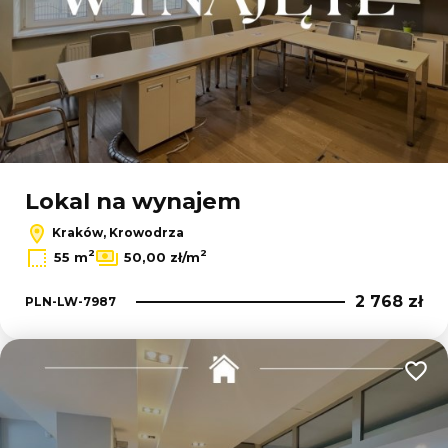
Lokal na wynajem
Kraków, Krowodrza
2
2
55 m
50,00 zł/m
2 768 zł
PLN-LW-7987
Dodaj