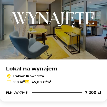
Lokal na wynajem
Kraków, Krowodrza
2
2
160 m
45,00 zł/m
7 200 zł
PLN-LW-7945