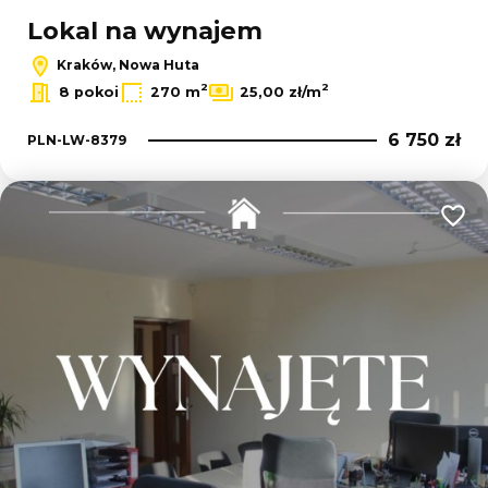
Lokal na wynajem
Kraków, Nowa Huta
2
2
8 pokoi
270 m
25,00 zł/m
6 750 zł
PLN-LW-8379
Dodaj