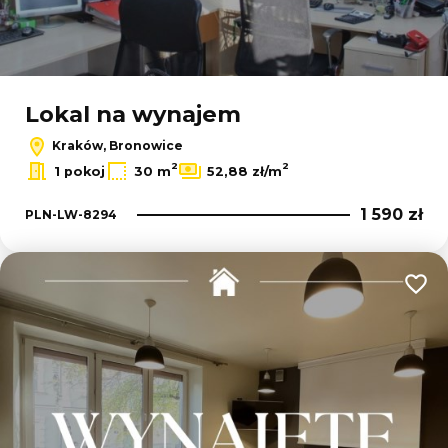
Lokal na wynajem
Kraków, Bronowice
2
2
1 pokoj
30 m
52,88 zł/m
1 590 zł
PLN-LW-8294
Dodaj