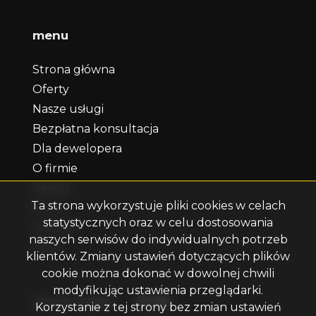
menu
Strona główna
Oferty
Nasze usługi
Bezpłatna konsultacja
Dla dewelopera
O firmie
Zespół
Ta strona wykorzystuje pliki cookies w celach
Praca
statystycznych oraz w celu dostosowania
Kontakt
naszych serwisów do indywidualnych potrzeb
Rodo
klientów. Zmiany ustawień dotyczących plików
cookie można dokonać w dowolnej chwili
modyfikując ustawienia przeglądarki.
Facebook
Facebook
Facebook
social media
Korzystanie z tej strony bez zmian ustawień