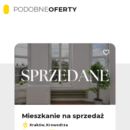
PODOBNE
OFERTY
Dodaj do ulubionych
Dodaj do ulub
Ofer
ż
Mieszkanie na sprzedaż
M
Kraków, Krowodrza