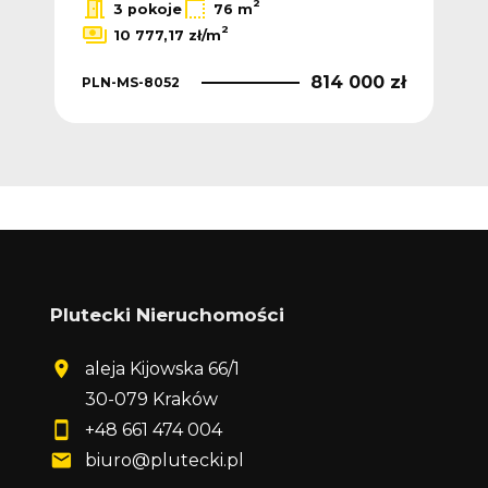
2
3 pokoje
76 m
2
10 777,17 zł/m
 zł
814 000 zł
PLN-MS-8052
PL
Plutecki Nieruchomości
aleja Kijowska 66/1
30-079 Kraków
+48 661 474 004
biuro@plutecki.pl