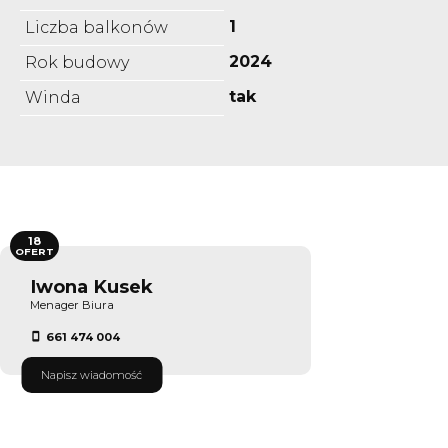
1
Liczba balkonów
2024
Rok budowy
tak
Winda
18
OFERT
Iwona Kusek
Menager Biura
661 474 004
Napisz wiadomość