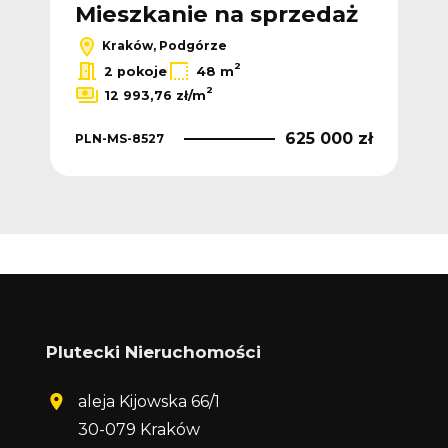
ż
Mieszkanie na sprzedaż
M
Kraków, Podgórze
2
2 pokoje
48 m
2
12 993,76 zł/m
 zł
625 000 zł
PLN-MS-8527
PLN
Plutecki Nieruchomości
aleja Kijowska 66/1
30-079 Kraków