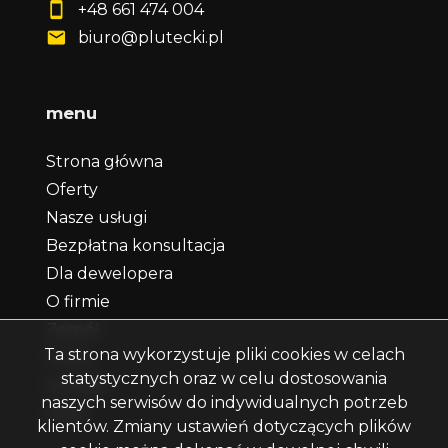
+48 661 474 004
biuro@plutecki.pl
menu
Strona główna
Oferty
Nasze usługi
Bezpłatna konsultacja
Dla dewelopera
O firmie
Zespół
Ta strona wykorzystuje pliki cookies w celach
Praca
statystycznych oraz w celu dostosowania
Kontakt
naszych serwisów do indywidualnych potrzeb
Rodo
klientów. Zmiany ustawień dotyczących plików