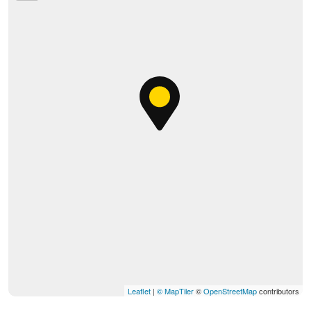
Leaflet
|
© MapTiler
©
OpenStreetMap
contributors