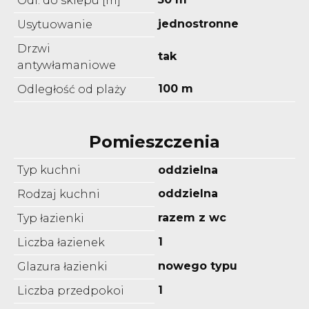
Odl. do sklepu [m]
jednostronne
Usytuowanie
Drzwi
tak
antywłamaniowe
100 m
Odległość od plaży
Pomieszczenia
Typ kuchni
oddzielna
oddzielna
Rodzaj kuchni
razem z wc
Typ łazienki
1
Liczba łazienek
nowego typu
Glazura łazienki
1
Liczba przedpokoi