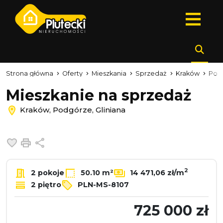
Strona główna
Oferty
Mieszkania
Sprzedaż
Kraków
Pod
Mieszkanie na sprzedaż
Kraków, Podgórze, Gliniana
Dodaj do ulubionych
Drukuj
Udostępnij
2
2 pokoje
50.10 m²
14 471,06 zł/m
2 piętro
PLN-MS-8107
725 000 zł