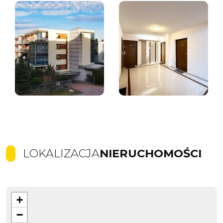
LOKALIZACJA
NIERUCHOMOŚCI
+
−