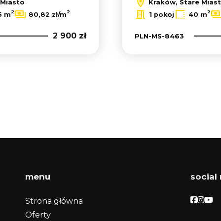
 Miasto
Kraków, Stare Mias
2
2
2
6 m
80,82 zł/m
1 pokoj
40 m
2 900 zł
PLN-MS-8463
menu
social
Facebo
Face
Fac
Strona główna
Oferty