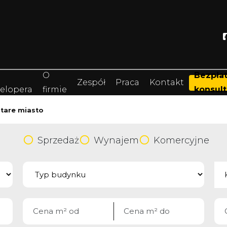
O
Bezpła
Zespół
Praca
Kontakt
elopera
firmie
konsult
tare miasto
Sprzedaż
Wynajem
Komercyjne