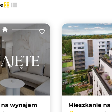
ie
tabela
lista
Dodaj do ulubionych
e na wynajem
Mieszkanie na