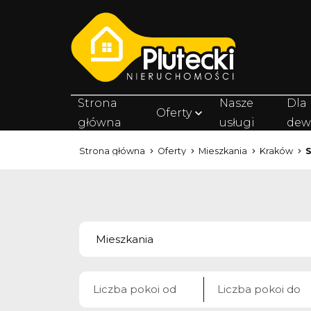
Strona
Nasze
Dla
Oferty
główna
usługi
dew
Strona główna
Oferty
Mieszkania
Kraków
S