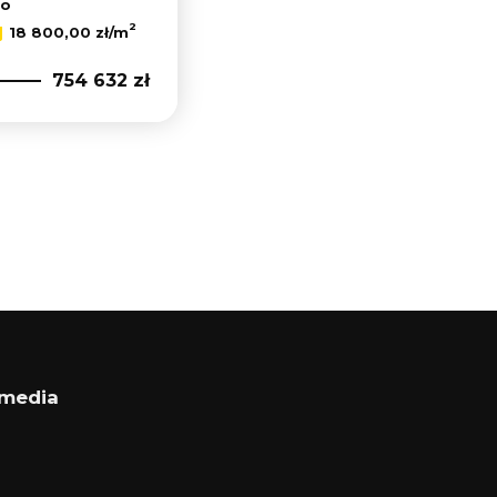
to
Leaflet
|
© MapTiler
©
OpenStreetMap
contributors
2
18 800,00 zł/m
754 632 zł
 media
ok
book
ebook