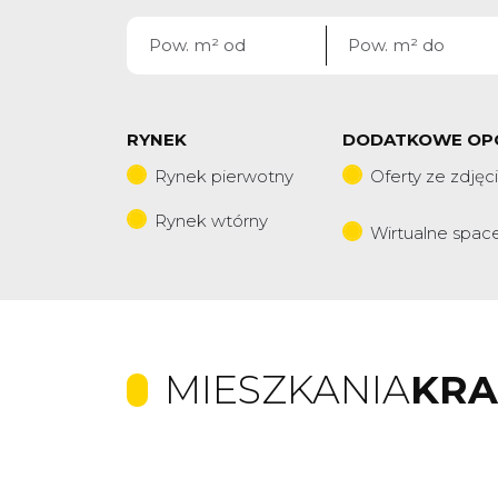
RYNEK
DODATKOWE OP
Rynek pierwotny
Oferty ze zdjęc
Rynek wtórny
Wirtualne spac
MIESZKANIA
KR
+