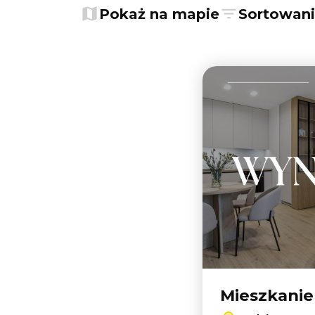
−
Pokaż na mapie
Sortowan
Mieszkani