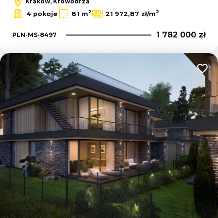
Kraków, Krowodrza
2
2
4 pokoje
81 m
21 972,87 zł/m
1 782 000 zł
PLN-MS-8497
Dodaj