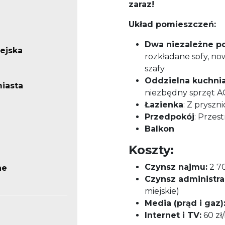
zaraz!
Układ pomieszczeń:
Dwa niezależne p
iejska
rozkładane sofy, now
szafy
Oddzielna kuchni
iasta
niezbędny sprzęt 
Łazienka
: Z pryszn
Przedpokój
: Przes
Balkon
Koszty:
Czynsz najmu:
2 70
ne
Czynsz administra
miejskie)
Media (prąd i gaz)
Internet i TV:
60 zł