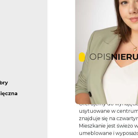
OPIS
NIER
OFERTA
bry
MIESZ
ięczna
Oferujemy do wynajęci
usytuowane w centrum
znajduje się na czwarty
Mieszkanie jest świeżo 
umeblowane i wyposaż