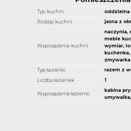
Typ kuchni
oddzielna
jasna z o
Rodzaj kuchni
naczynia, 
meble ku
Wyposażenie kuchni
wymiar, l
kuchenka, 
zmywarka
razem z w
Typ łazienki
1
Liczba łazienek
kabina pr
Wyposażenie łazienki
umywalka, 