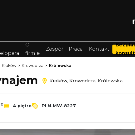
O
Bezpła
Zespół
Praca
Kontakt
elopera
firmie
konsult
Kraków
Krowodrza
Królewska
wynajem
Kraków, Krowodrza, Królewska
2
m
4 piętro
PLN-MW-8227