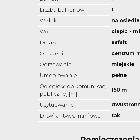
1
Liczba balkonów
na osiedle
Widok
ciepła - m
Woda
asfalt
Dojazd
centrum m
Otoczenie
miejskie
Ogrzewanie
pełne
Umeblowanie
Odległość do komunikacji
150 m
publicznej [m]
dwustron
Usytuowanie
tak
Drzwi antywłamaniowe
Pomieszczenia