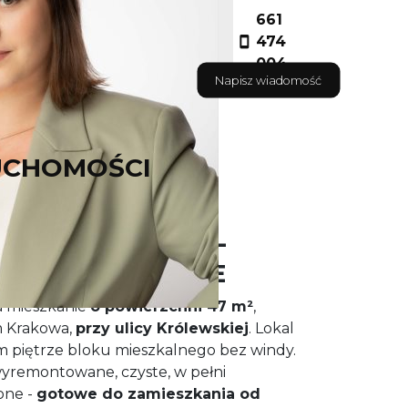
661
474
004
Napisz wiadomość
UCHOMOŚCI
 NIEAKTUALNA -
KANIE WYNAJĘTE
a mieszkanie
o powierzchni 47 m²
,
 Krakowa,
przy ulicy Królewskiej
. Lokal
m piętrze bloku mieszkalnego bez windy.
wyremontowane, czyste, w pełni
one -
gotowe do zamieszkania od