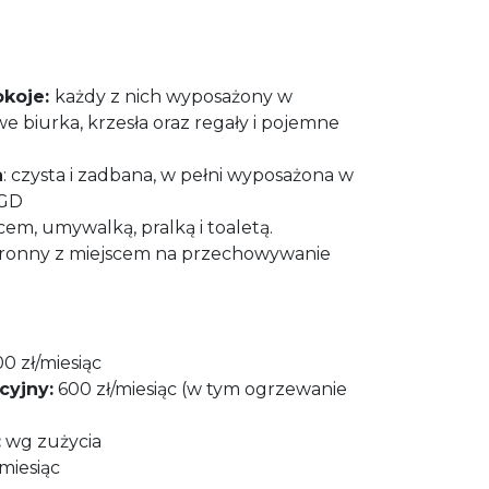
okoje:
każdy z nich wyposażony w
e biurka, krzesła oraz regały i pojemne
a
: czysta i zadbana, w pełni wyposażona w
AGD
icem, umywalką, pralką i toaletą.
tronny z miejscem na przechowywanie
0 zł/miesiąc
cyjny:
600 zł/miesiąc (w tym ogrzewanie
:
wg zużycia
/miesiąc