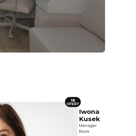
18
OFERT
Iwona
Kusek
Menager
Biura