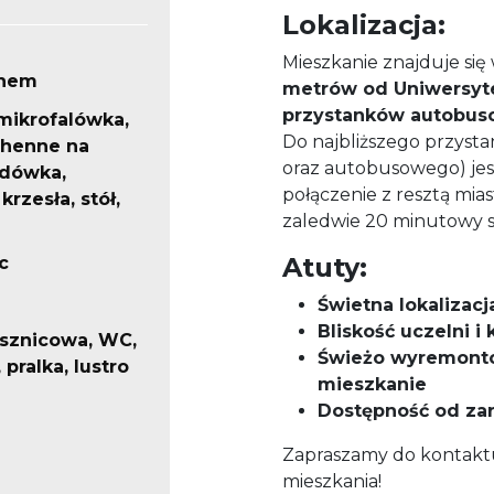
Lokalizacja:
Mieszkanie znajduje się 
knem
metrów od Uniwersyte
przystanków autobuso
mikrofalówka,
Do najbliższego przyst
chenne na
oraz autobusowego) jes
odówka,
połączenie z resztą mia
krzesła, stół,
zaledwie 20 minutowy 
Atuty:
c
Świetna lokalizac
Bliskość uczelni i
ysznicowa, WC,
Świeżo wyremonto
pralka, lustro
mieszkanie
Dostępność od za
Zapraszamy do kontaktu
mieszkania!