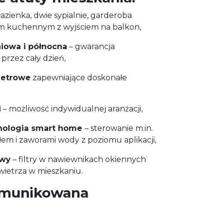
azienka, dwie sypialnie, garderoba
em kuchennym z wyjściem na balkon,
iowa i północna
– gwarancja
przez cały dzień,
netrowe
zapewniające doskonałe
i
– możliwość indywidualnej aranżacji,
nologia smart home
– sterowanie m.in.
em i zaworami wody z poziomu aplikacji,
owy
– filtry w nawiewnikach okiennych
wietrza w mieszkaniu.
omunikowana