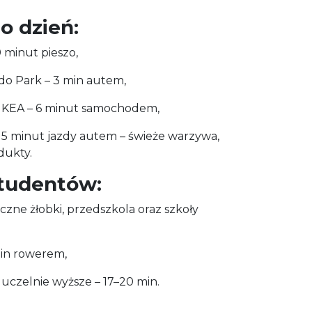
o dzień:
 minut pieszo,
o Park – 3 min autem,
i IKEA – 6 minut samochodem,
 5 minut jazdy autem – świeże warzywa,
dukty.
studentów:
czne żłobki, przedszkola oraz szkoły
min rowerem,
uczelnie wyższe – 17–20 min.