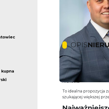
ntowiec
OPIS
NIER
Na sprzedaż funkcjonal
powierzchni
54,77 m²
,
 kupna
budynku osiedla w zielo
ski
Krakowa.
To idealna propozycja za
szukającej większej prze
Najważniejsz