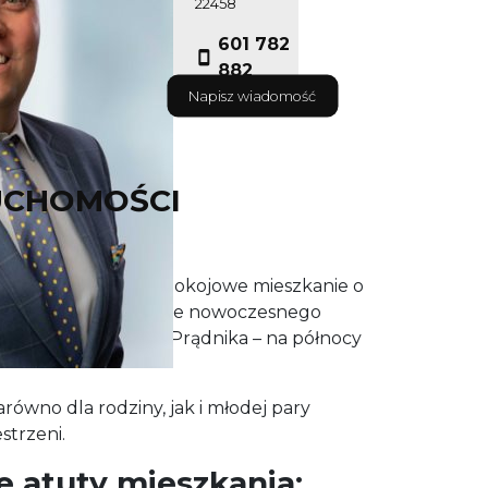
22458
601 782
882
Napisz wiadomość
UCHOMOŚCI
ne i komfortowe 3-pokojowe mieszkanie o
 położone na 2. piętrze nowoczesnego
nym rejonie Doliny Prądnika – na północy
równo dla rodziny, jak i młodej pary
strzeni.
e atuty mieszkania: