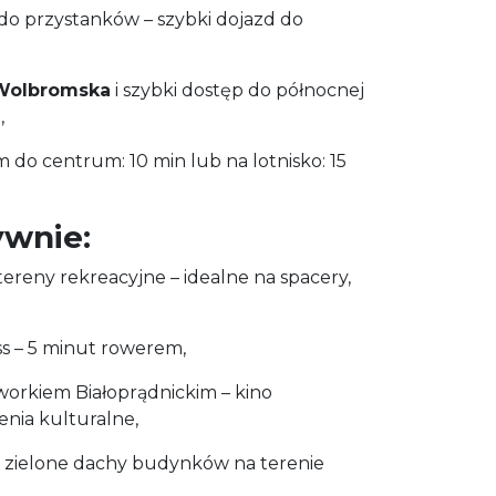
do przystanków – szybki dojazd do
Wolbromska
i szybki dostęp do północnej
,
do centrum: 10 min lub na lotnisko: 15
ywnie:
tereny rekreacyjne – idealne na spacery,
ess – 5 minut rowerem,
workiem Białoprądnickim – kino
nia kulturalne,
i zielone dachy budynków na terenie