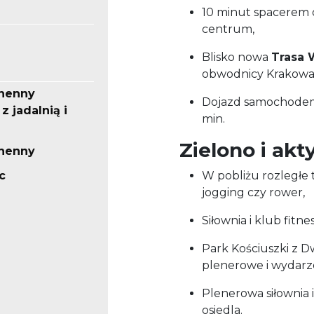
10 minut spacerem 
centrum,
Blisko nowa
Trasa 
obwodnicy Krakowa
henny
Dojazd samochodem 
z jadalnią i
min.
Zielono i akt
henny
c
W pobliżu rozległe 
jogging czy rower,
Siłownia i klub fitn
Park Kościuszki z D
plenerowe i wydarze
Plenerowa siłownia 
osiedla.