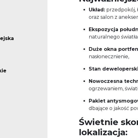
Układ:
przedpokój, ł
oraz salon z aneks
Ekspozycja połudn
naturalnego światła 
iejska
Duże okna portfe
nasłonecznienie,
Stan dewelopersk
kie
Nowoczesna tech
ogrzewaniem, światł
Pakiet antysmog
dbające o jakość po
Świetnie sk
lokalizacja: