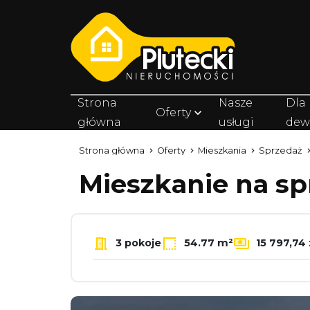
Strona
Nasze
Dla
Oferty
główna
usługi
dew
Strona główna
Oferty
Mieszkania
Sprzedaż
Mieszkanie na s
3 pokoje
54.77 m²
15 797,74 