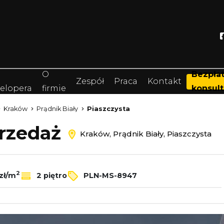
O
Bezpła
Zespół
Praca
Kontakt
elopera
firmie
konsult
Kraków
Prądnik Biały
Piaszczysta
przedaż
Kraków, Prądnik Biały, Piaszczysta
2
zł/m
2 piętro
PLN-MS-8947