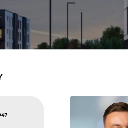
Y
947