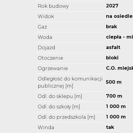
2027
Rok budowy
na osiedle
Widok
brak
Gaz
ciepła - m
Woda
asfalt
Dojazd
bloki
Otoczenie
C.O. miejs
Ogrzewanie
Odległość do komunikacji
500 m
publicznej [m]
700 m
Odl. do sklepu [m]
1 000 m
Odl. do szkoły [m]
1 000 m
Odl. do przedszkola [m]
tak
Winda