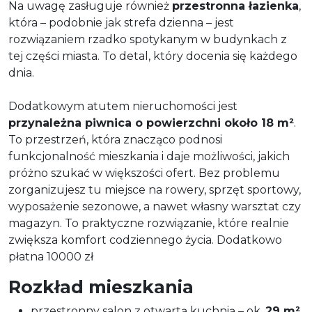
Na uwagę zasługuje również
przestronna łazienka
,
która – podobnie jak strefa dzienna – jest
rozwiązaniem rzadko spotykanym w budynkach z
tej części miasta. To detal, który docenia się każdego
dnia.
Dodatkowym atutem nieruchomości jest
przynależna piwnica o powierzchni około 18 m²
.
To przestrzeń, która znacząco podnosi
funkcjonalność mieszkania i daje możliwości, jakich
próżno szukać w większości ofert. Bez problemu
zorganizujesz tu miejsce na rowery, sprzęt sportowy,
wyposażenie sezonowe, a nawet własny warsztat czy
magazyn. To praktyczne rozwiązanie, które realnie
zwiększa komfort codziennego życia. Dodatkowo
płatna 10000 zł
Rozkład mieszkania
przestronny salon z otwartą kuchnią – ok.
29 m²
,