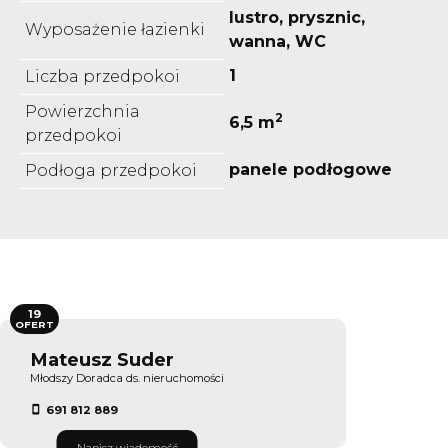
lustro, prysznic,
Wyposażenie łazienki
wanna, WC
1
Liczba przedpokoi
Powierzchnia
2
6,5 m
przedpokoi
panele podłogowe
Podłoga przedpokoi
19
OFERT
Mateusz Suder
Młodszy Doradca ds. nieruchomości
691 812 889
Napisz wiadomość