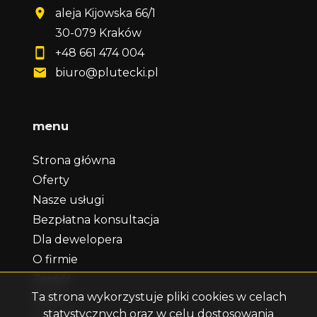
aleja Kijowska 66/1
30-079 Kraków
+48 661 474 004
biuro@plutecki.pl
menu
Strona główna
Oferty
Nasze usługi
Bezpłatna konsultacja
Dla dewelopera
O firmie
Zespół
Ta strona wykorzystuje pliki cookies w celach
Praca
statystycznych oraz w celu dostosowania