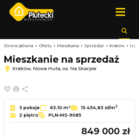
Strona główna
Oferty
Mieszkania
Sprzedaż
Kraków
Now
Mieszkanie na sprzedaż
Kraków, Nowa Huta, os. Na Skarpie
Dodaj do ulubionych
Drukuj
Udostępnij
2
3 pokoje
63.10 m²
13 454,83 zł/m
2 piętro
PLN-MS-9085
849 000 zł