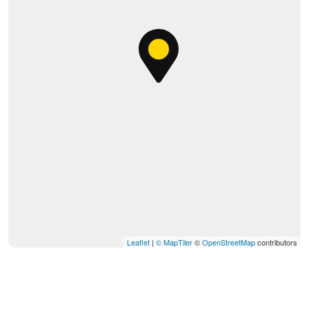
Leaflet
|
© MapTiler
©
OpenStreetMap
contributors