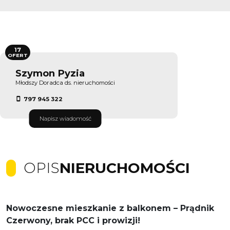
17
OFERT
Szymon Pyzia
Młodszy Doradca ds. nieruchomości
797 945 322
Napisz wiadomość
OPIS
NIERUCHOMOŚCI
Nowoczesne mieszkanie z balkonem – Prądnik
Czerwony, brak PCC i prowizji!