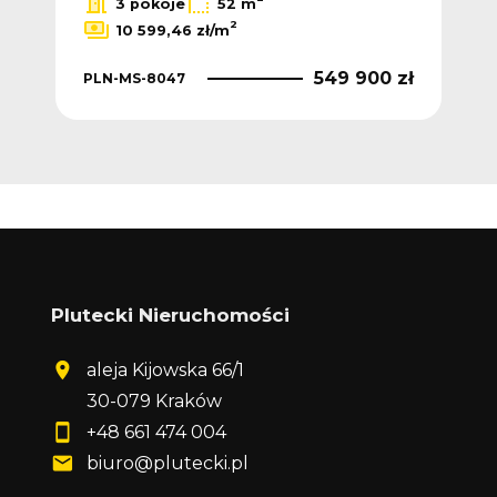
3 pokoje
52 m
2
10 599,46 zł/m
 zł
549 900 zł
PLN-MS-8047
PLN
Plutecki Nieruchomości
aleja Kijowska 66/1
30-079 Kraków
+48 661 474 004
biuro@plutecki.pl