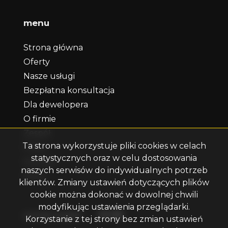
menu
Strona główna
Oferty
Nasze usługi
Bezpłatna konsultacja
Dla dewelopera
O firmie
Zespół
Ta strona wykorzystuje pliki cookies w celach
Praca
statystycznych oraz w celu dostosowania
Kontakt
naszych serwisów do indywidualnych potrzeb
Rodo
klientów. Zmiany ustawień dotyczących plików
cookie można dokonać w dowolnej chwili
modyfikując ustawienia przeglądarki.
Facebook
Facebook
Facebook
social media
Korzystanie z tej strony bez zmian ustawień