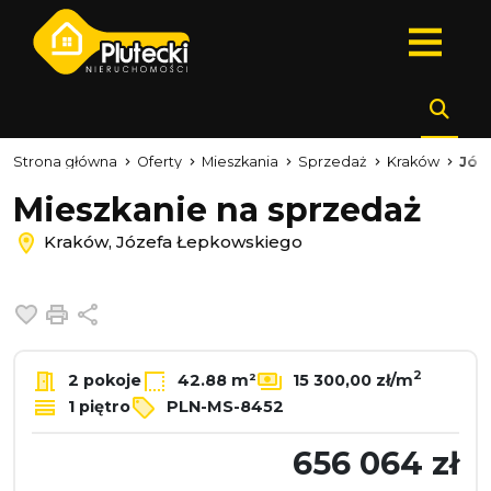
Strona główna
Oferty
Mieszkania
Sprzedaż
Kraków
Józ
Mieszkanie na sprzedaż
Kraków, Józefa Łepkowskiego
Dodaj do ulubionych
Drukuj
Udostępnij
2
2 pokoje
42.88 m²
15 300,00 zł/m
1 piętro
PLN-MS-8452
656 064 zł