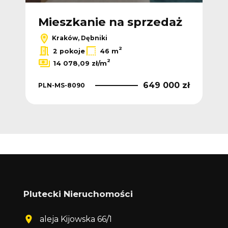
ż
Mieszkanie na sprzedaż
M
Kraków, Dębniki
2
2
/m
2 pokoje
46 m
2
14 078,09 zł/m
 zł
649 000 zł
PLN-MS-8090
PLN
Plutecki Nieruchomości
aleja Kijowska 66/1