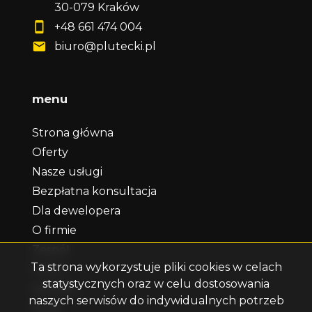
30-079 Kraków
+48 661 474 004
biuro@plutecki.pl
menu
Strona główna
Oferty
Nasze usługi
Bezpłatna konsultacja
Dla dewelopera
O firmie
Zespół
Ta strona wykorzystuje pliki cookies w celach
Praca
statystycznych oraz w celu dostosowania
Kontakt
naszych serwisów do indywidualnych potrzeb
Rodo