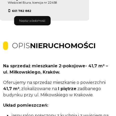
Właściciel Biura, licencja nr 22458
601 782 882
Napisz wiadomość
OPIS
NIERUCHOMOŚCI
Na sprzedaż mieszkanie 2-pokojowe- 41,7 m² –
ul. Miłkowskiego, Kraków.
Oferujemy na sprzedaż mieszkanie o powierzchni
41,7 m²
, zlokalizowane na
I piętrze
zadbanego
budynku przy ul. Miłkowskiego w Krakowie.
Układ pomieszczeń:
jasny salon połączony z kuchnią i z wyjściem na