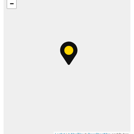
−
Leaflet
|
© MapTiler
©
OpenStreetMap
contributors