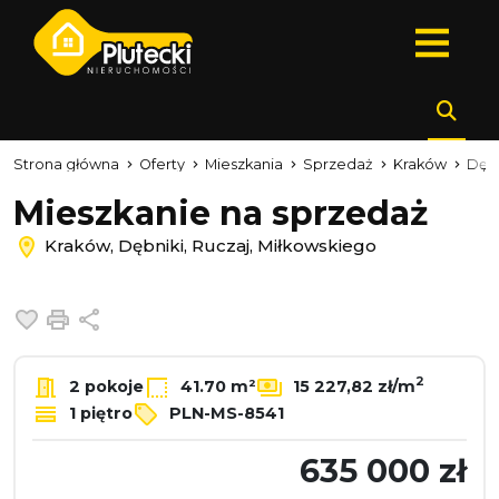
Strona główna
Oferty
Mieszkania
Sprzedaż
Kraków
Dęb
Mieszkanie na sprzedaż
Kraków, Dębniki, Ruczaj, Miłkowskiego
Dodaj do ulubionych
Drukuj
Udostępnij
2
2 pokoje
41.70 m²
15 227,82 zł/m
1 piętro
PLN-MS-8541
635 000 zł