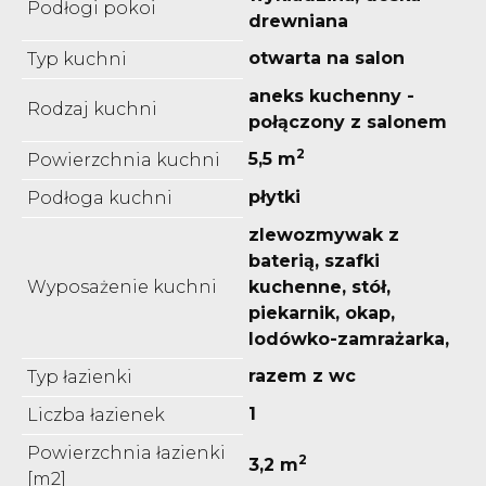
Podłogi pokoi
drewniana
otwarta na salon
Typ kuchni
aneks kuchenny -
Rodzaj kuchni
połączony z salonem
2
5,5 m
Powierzchnia kuchni
płytki
Podłoga kuchni
zlewozmywak z
baterią, szafki
Wyposażenie kuchni
kuchenne, stół,
piekarnik, okap,
lodówko-zamrażarka,
razem z wc
Typ łazienki
1
Liczba łazienek
Powierzchnia łazienki
2
3,2 m
[m2]