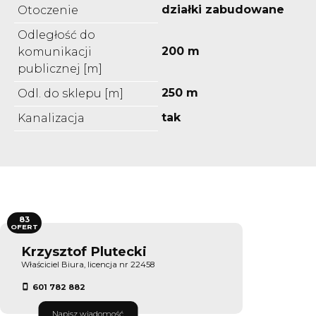
działki zabudowane
Otoczenie
Odległość do
200 m
komunikacji
publicznej [m]
250 m
Odl. do sklepu [m]
tak
Kanalizacja
83
OFERT
Krzysztof Plutecki
Właściciel Biura, licencja nr 22458
601 782 882
Napisz wiadomość