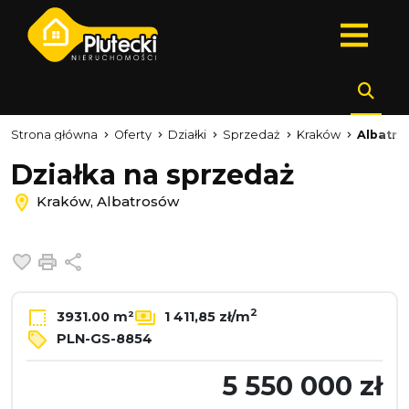
Strona główna
Oferty
Działki
Sprzedaż
Kraków
Albatr
Działka na sprzedaż
Kraków, Albatrosów
Dodaj do ulubionych
Drukuj
Udostępnij
2
3931.00 m²
1 411,85 zł/m
PLN-GS-8854
5 550 000 zł