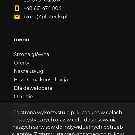
+48 661 474 004
biuro@plutecki.pl
menu
Strona główna
Oferty
Nasze usługi
Bezpłatna konsultacja
Dla dewelopera
O firmie
Zespół
Ta strona wykorzystuje pliki cookies w celach
Praca
statystycznych oraz w celu dostosowania
Kontakt
naszych serwisów do indywidualnych potrzeb
Rodo
klientów. Zmiany ustawień dotyczących plików