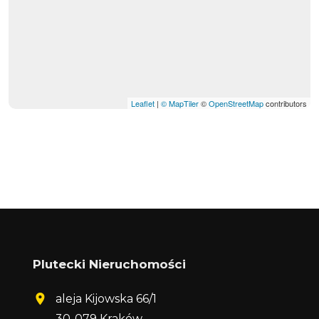
Leaflet
|
© MapTiler
©
OpenStreetMap
contributors
Plutecki Nieruchomości
aleja Kijowska 66/1
30-079 Kraków