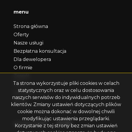
menu
Strona główna
Oferty
Nasze usługi
Bezpłatna konsultacja
Dla dewelopera
O firmie
Zespół
Ta strona wykorzystuje pliki cookies w celach
Praca
statystycznych oraz w celu dostosowania
Kontakt
naszych serwisów do indywidualnych potrzeb
Rodo
klientów. Zmiany ustawień dotyczących plików
cookie można dokonać w dowolnej chwili
modyfikując ustawienia przeglądarki.
Facebook
Facebook
Facebook
social media
Korzystanie z tej strony bez zmian ustawień