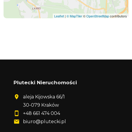
Leaflet
|
© MapTiler
©
OpenStreetMap
contributors
Plutecki Nieruchomości
aleja Kijowska 66/1
30-079 Kraków
+48 661 474 004
biuro@plutecki.pl