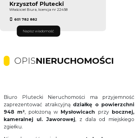
Krzysztof Plutecki
Właściciel Biura, licencja nr 22458
601 782 882
Napisz wiadomość
OPIS
NIERUCHOMOŚCI
Biuro Plutecki Nieruchomości ma przyjemność
zaprezentować atrakcyjną
działkę o powierzchni
948 m²
, położoną w
Mysłowicach
przy
bocznej,
kameralnej ul. Jaworowej
, z dala od miejskiego
zgiełku.