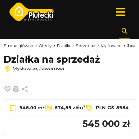
Strona główna
Oferty
Działki
Sprzedaż
Mysłowice
Jawo
Działka na sprzedaż
Mysłowice, Jaworowa
Dodaj do ulubionych
Drukuj
Udostępnij
2
948.00 m²
574,89 zł/m
PLN-GS-8984
545 000 zł