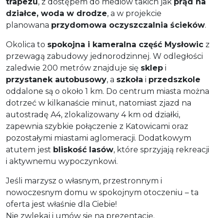
trapezu
, z dostępem do mediów takich jak
prąd na
działce, woda w drodze
, a w projekcie
planowana
przydomowa oczyszczalnia ścieków
.
Okolica to
spokojna i kameralna część Mysłowic
z
przewagą zabudowy jednorodzinnej. W odległości
zaledwie 200 metrów znajduje się
sklep
i
przystanek autobusowy
, a
szkoła
i
przedszkole
oddalone są o około 1 km. Do centrum miasta można
dotrzeć w kilkanaście minut, natomiast zjazd na
autostradę A4, zlokalizowany 4 km od działki,
zapewnia szybkie połączenie z Katowicami oraz
pozostałymi miastami aglomeracji. Dodatkowym
atutem jest
bliskość lasów
, które sprzyjają rekreacji
i aktywnemu wypoczynkowi.
Jeśli marzysz o własnym, przestronnym i
nowoczesnym domu w spokojnym otoczeniu – ta
oferta jest właśnie dla Ciebie!
Nie zwlekaj i umów się na prezentację.