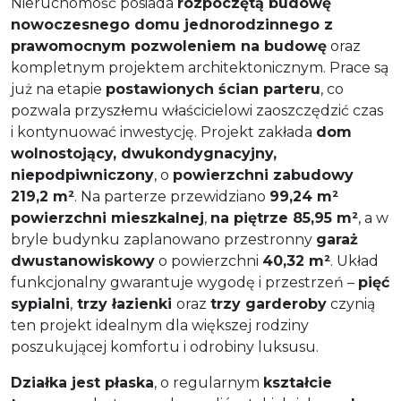
Nieruchomość posiada
rozpoczętą budowę
nowoczesnego domu jednorodzinnego z
prawomocnym pozwoleniem na budowę
oraz
kompletnym projektem architektonicznym. Prace są
już na etapie
postawionych ścian parteru
, co
pozwala przyszłemu właścicielowi zaoszczędzić czas
i kontynuować inwestycję. Projekt zakłada
dom
wolnostojący, dwukondygnacyjny,
niepodpiwniczony
, o
powierzchni zabudowy
219,2 m²
. Na parterze przewidziano
99,24 m²
powierzchni mieszkalnej
,
na piętrze 85,95 m²
, a w
bryle budynku zaplanowano przestronny
garaż
dwustanowiskowy
o powierzchni
40,32 m²
. Układ
funkcjonalny gwarantuje wygodę i przestrzeń –
pięć
sypialni
,
trzy łazienki
oraz
trzy garderoby
czynią
ten projekt idealnym dla większej rodziny
poszukującej komfortu i odrobiny luksusu.
Działka jest płaska
, o regularnym
kształcie